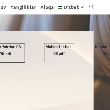
ruv
Yangiliklar
Aloqa
Oʻzbek
Muhim faktlar-
Muhim f
 faktlar-08-
08.pdf
36.
RK.pdf