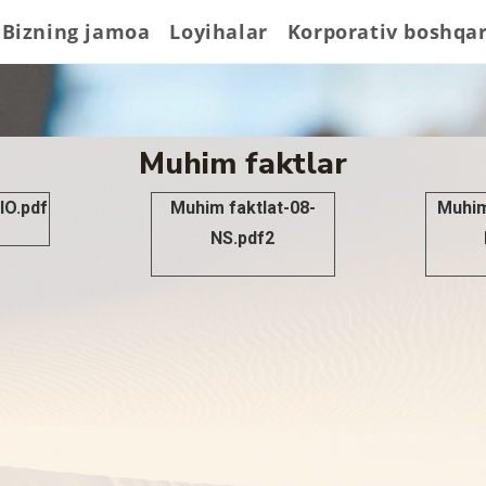
Bizning jamoa
Loyihalar
Korporativ boshqa
Muhim faktlar
IO.pdf
Muhim faktlat-08-
Muhim
NS.pdf2