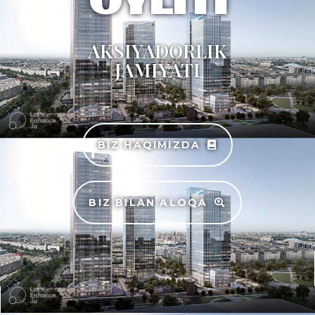
OYLITI
AKSIYADORLIK
JAMIYATI
BIZ HAQIMIZDA
BIZ BILAN ALOQA