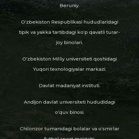
Beruniy.
O‘zbekiston Respublikasi hududlaridagi
tipik va yakka tartibdagi ko‘p qavatli turar-
joy binolari.
O‘zbekiston Milliy universiteti qoshidagi
Yuqori texnologiyalar markazi.
Davlat madaniyat instituti.
Andijon davlat universiteti hududidagi
o‘quv binosi.
Chilonzor tumanidagi bolalar va o‘smirlar
futbol sport maktabi.