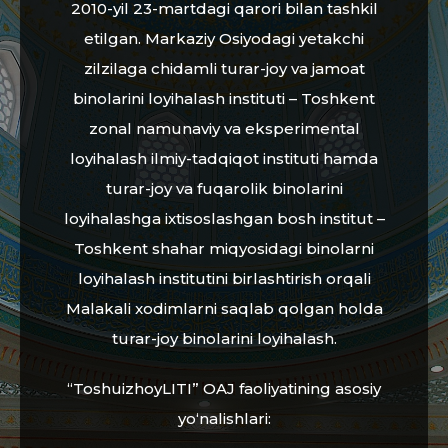
2010-yil 23-martdagi qarori bilan tashkil
etilgan. Markaziy Osiyodagi yetakchi
zilzilaga chidamli turar-joy va jamoat
binolarini loyihalash instituti – Toshkent
zonal namunaviy va eksperimental
loyihalash ilmiy-tadqiqot instituti hamda
turar-joy va fuqarolik binolarini
loyihalashga ixtisoslashgan bosh institut –
Toshkent shahar miqyosidagi binolarni
loyihalash institutini birlashtirish orqali
Malakali xodimlarni saqlab qolgan holda
turar-joy binolarini loyihalash.
“ToshuizhoyLITI” OAJ faoliyatining asosiy
yo‘nalishlari: