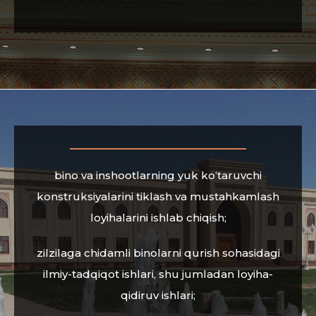
bino va inshootlarning yuk ko‘taruvchi
konstruksiyalarini tiklash va mustahkamlash
loyihalarini ishlab chiqish;
zilzilaga chidamli binolarni qurish sohasidagi
ilmiy-tadqiqot ishlari, shu jumladan loyiha-
qidiruv ishlari;