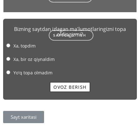
Bizning saytdan izlagan ma'lumotlaringizni topa
oldingizmi?
SAYTGA O'TISH
Xa, topdim
Xa, bir oz qiynaldim
Yo'q topa olmadim
OVOZ BERISH
Sayt xaritasi