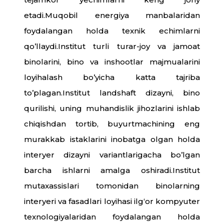
etadi.Muqobil energiya manbalaridan
foydalangan holda texnik echimlarni
qo’llaydi.Institut turli turar-joy va jamoat
binolarini, bino va inshootlar majmualarini
loyihalash bo’yicha katta tajriba
to’plagan.Institut landshaft dizayni, bino
qurilishi, uning muhandislik jihozlarini ishlab
chiqishdan tortib, buyurtmachining eng
murakkab istaklarini inobatga olgan holda
interyer dizayni variantlarigacha bo’lgan
barcha ishlarni amalga oshiradi.Institut
mutaxassislari tomonidan binolarning
interyeri va fasadlari loyihasi ilg‘or kompyuter
texnologiyalaridan foydalangan holda