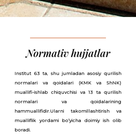
Normativ hujjatlar
Institut 63 ta, shu jumladan asosiy qurilish
normalari va qoidalari (KMK va ShNK)
muallifi-ishlab chiquvchisi va 13 ta qurilish
normalari va qoidalarining
hammuallifidir.Ularni takomillashtirish va
mualliflik yordami bo’yicha doimiy ish olib
boradi.