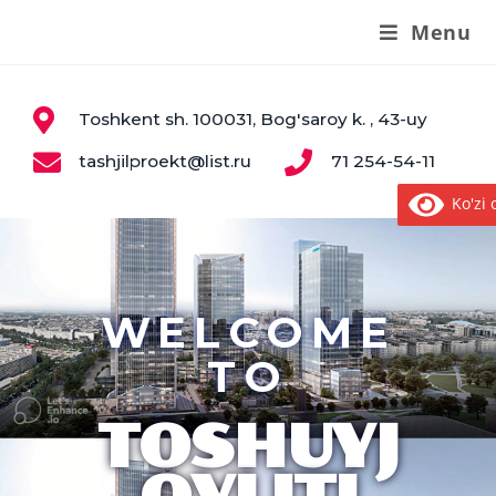
Menu
Toshkent sh. 100031, Bog'saroy k. , 43-uy
tashjilproekt@list.ru
71 254-54-11
Ko'zi o
WELCOME
TO
TOSHUYJ