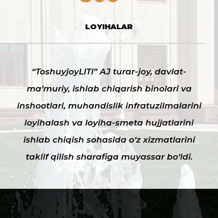
LOYIHALAR
“ToshuyjoyLITI” AJ turar-joy, davlat-
ma’muriy, ishlab chiqarish binolari va
inshootlari, muhandislik infratuzilmalarini
loyihalash va loyiha-smeta hujjatlarini
ishlab chiqish sohasida o‘z xizmatlarini
taklif qilish sharafiga muyassar bo‘ldi.