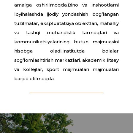
amalga oshirilmoqda.Bino va inshootlarni
loyihalashda ijodiy yondashish bog’langan
tuzilmalar, ekspluatatsiya ob’ektlari, mahalliy
va tashqi muhandislik tarmoqlari va
kommunikatsiyalarining butun majmuasini
hisobga oladi.Institutda bolalar
sog’lomlashtirish markazlari, akademik litsey
va kollejlar, sport majmualari majmualari
barpo etilmoqda.