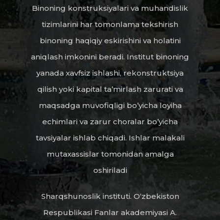
Binoning konstruksiyalari va muhandislik
tizimlarini har tomonlama tekshirish
binoning haqiqiy eskirishini va holatini
aniqlash imkonini beradi. Institut binoning
yanada xavfsiz ishlashi, rekonstruktsiya
qilish yoki kapital ta’mirlash zarurati va
maqsadga muvofiqligi bo’yicha loyiha
echimlari va zarur choralar bo’yicha
tavsiyalar ishlab chiqadi. Ishlar malakali
mutaxassislar tomonidan amalga
oshiriladi
Sharqshunoslik instituti. O‘zbekiston
Respublikasi Fanlar akademiyasi A.