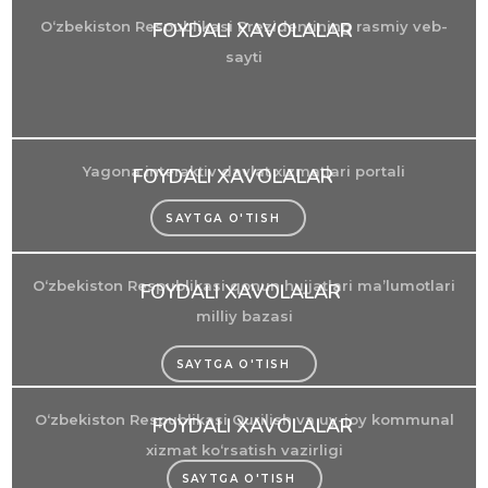
FOYDALI XAVOLALAR
O‘zbekiston Respublikasi Prezidentining rasmiy veb-
sayti
Yagona interaktiv davlat xizmatlari portali
FOYDALI XAVOLALAR
SAYTGA O'TISH
O‘zbekiston Respublikasi qonun hujjatlari ma’lumotlari
FOYDALI XAVOLALAR
milliy bazasi
SAYTGA O'TISH
O‘zbekiston Respublikasi Qurilish va uy-joy kommunal
FOYDALI XAVOLALAR
xizmat ko‘rsatish vazirligi
SAYTGA O'TISH