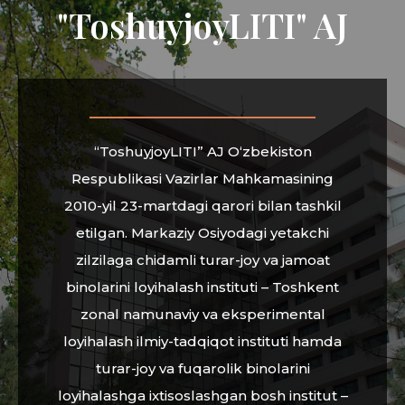
"ToshuyjoyLITI" AJ
“ToshuyjoyLITI” AJ O‘zbekiston
Respublikasi Vazirlar Mahkamasining
2010-yil 23-martdagi qarori bilan tashkil
etilgan. Markaziy Osiyodagi yetakchi
zilzilaga chidamli turar-joy va jamoat
binolarini loyihalash instituti – Toshkent
zonal namunaviy va eksperimental
loyihalash ilmiy-tadqiqot instituti hamda
turar-joy va fuqarolik binolarini
loyihalashga ixtisoslashgan bosh institut –