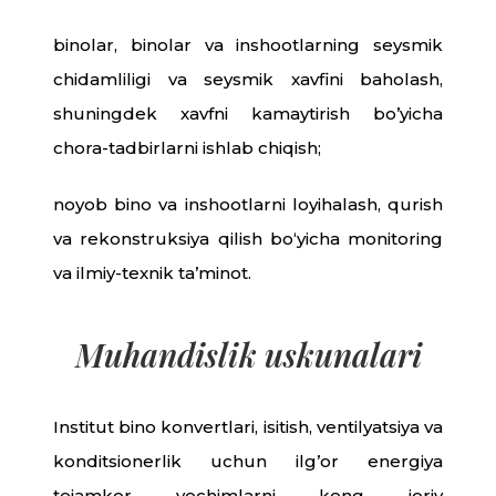
binolar, binolar va inshootlarning seysmik
chidamliligi va seysmik xavfini baholash,
shuningdek xavfni kamaytirish bo’yicha
chora-tadbirlarni ishlab chiqish;
noyob bino va inshootlarni loyihalash, qurish
va rekonstruksiya qilish bo‘yicha monitoring
va ilmiy-texnik ta’minot.
Muhandislik uskunalari
Institut bino konvertlari, isitish, ventilyatsiya va
konditsionerlik uchun ilg’or energiya
tejamkor yechimlarni keng joriy